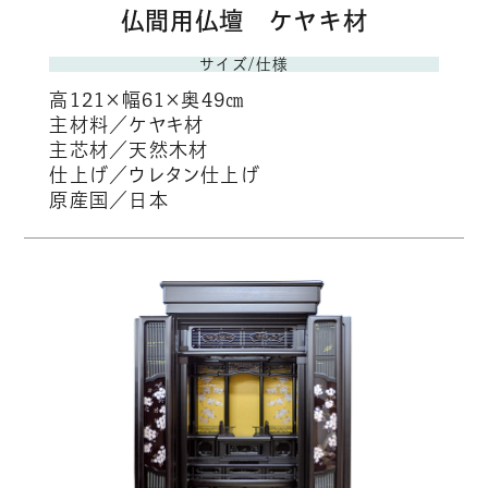
仏間用仏壇 ケヤキ材
サイズ/仕様
高121×幅61×奥49㎝
主材料／ケヤキ材
主芯材／天然木材
仕上げ／ウレタン仕上げ
原産国／日本