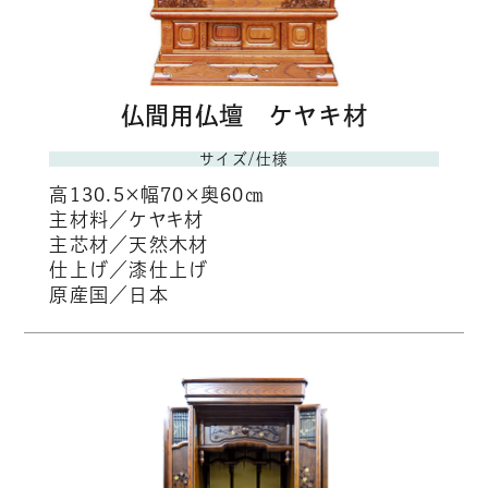
仏間用仏壇 ケヤキ材
サイズ/仕様
高130.5×幅70×奥60㎝
主材料／ケヤキ材
主芯材／天然木材
仕上げ／漆仕上げ
原産国／日本