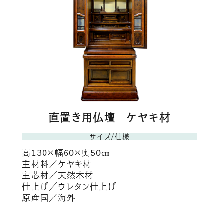
直置き用仏壇 ケヤキ材
サイズ/仕様
高130×幅60×奥50㎝
主材料／ケヤキ材
主芯材／天然木材
仕上げ／ウレタン仕上げ
原産国／海外