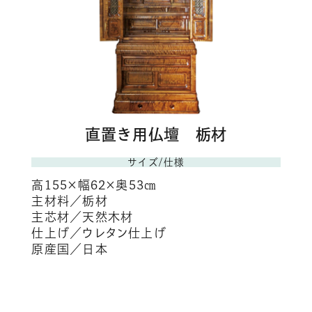
直置き用仏壇 栃材
サイズ/仕様
高155×幅62×奥53㎝
主材料／栃材
主芯材／天然木材
仕上げ／ウレタン仕上げ
原産国／日本