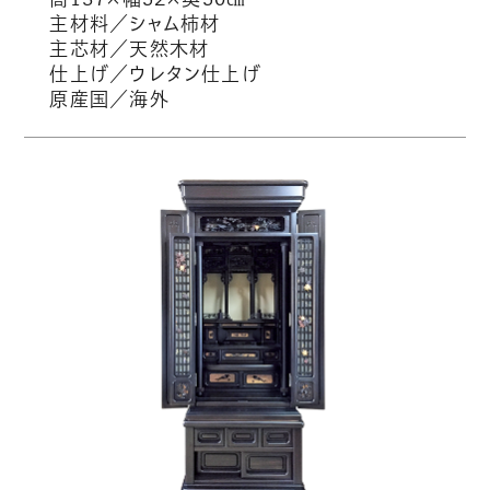
主材料／シャム柿材
主芯材／天然木材
仕上げ／ウレタン仕上げ
原産国／海外