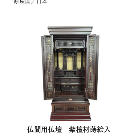
原産国／日本
仏間用仏壇 紫檀材蒔絵入