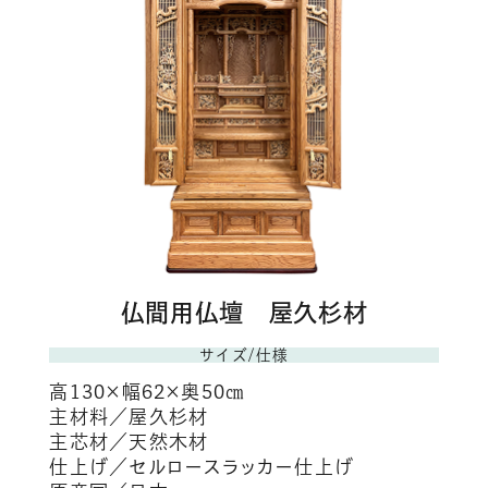
仏間用仏壇 屋久杉材
サイズ/仕様
高130×幅62×奥50㎝
主材料／屋久杉材
主芯材／天然木材
仕上げ／セルロースラッカー仕上げ