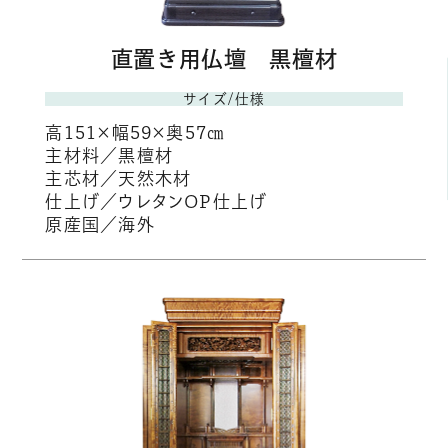
直置き用仏壇 黒檀材
サイズ/仕様
高151×幅59×奥57㎝
主材料／黒檀材
主芯材／天然木材
仕上げ／ウレタンOP仕上げ
原産国／海外