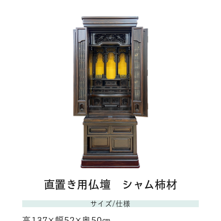
直置き用仏壇 シャム柿材
サイズ/仕様
高137×幅52×奥50㎝