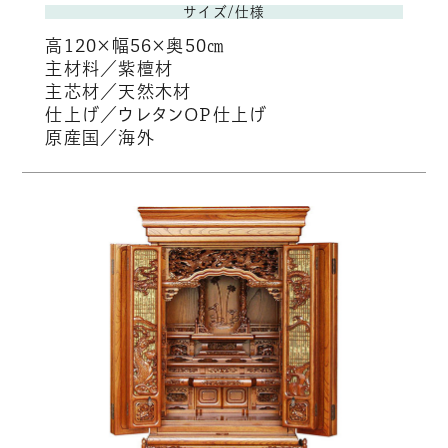
サイズ/仕様
高120×幅56×奥50㎝
主材料／紫檀材
主芯材／天然木材
仕上げ／ウレタンOP仕上げ
原産国／海外