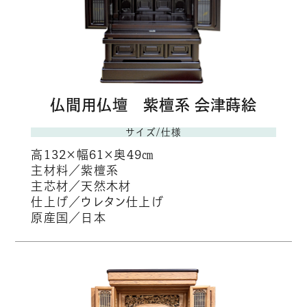
仏間用仏壇 紫檀系 会津蒔絵
サイズ/仕様
高132×幅61×奥49㎝
主材料／紫檀系
主芯材／天然木材
仕上げ／ウレタン仕上げ
原産国／日本