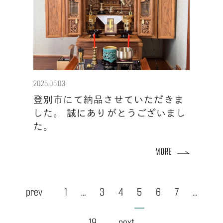
2025.05.03
登別市にて納品させていただきま
した。 誠にありがとうございまし
た。
投
prev
1
…
3
4
5
6
7
…
稿
19
next