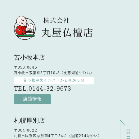
苫小牧本店
〒053-0045
苫小牧市双葉町3丁目10-8（支笏湖通り沿い）
苫小牧中央インターから直進５分
TEL.0144-32-9673
店舗情報
札幌厚別店
〒004-0022
札幌市厚別区厚別南4丁目34-1（国道274号沿い）