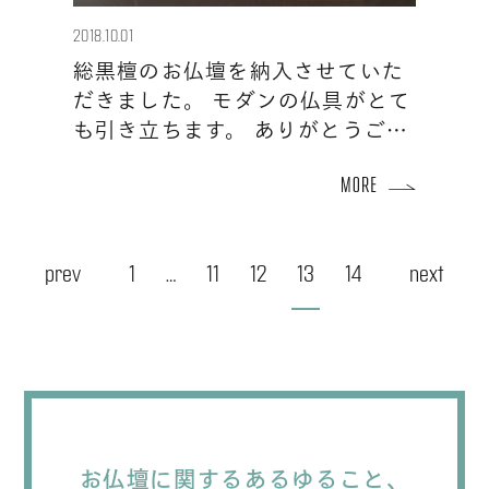
2018.10.01
総黒檀のお仏壇を納入させていた
だきました。 モダンの仏具がとて
も引き立ちます。 ありがとうご…
投
prev
1
…
11
12
13
14
next
稿
の
ペ
ー
ジ
お仏壇に関するあるゆること、