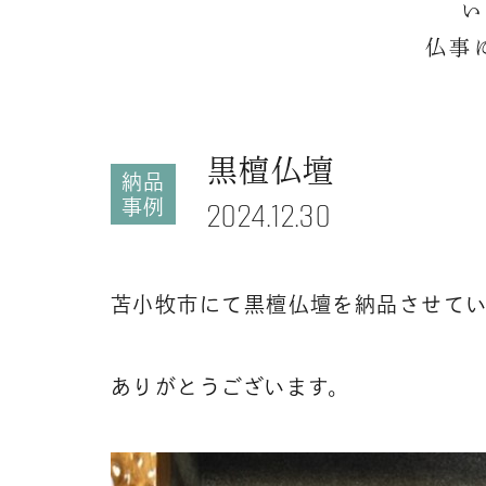
い
仏事
黒檀仏壇
納品
事例
2024.12.30
苫小牧市にて黒檀仏壇を納品させて
ありがとうございます。