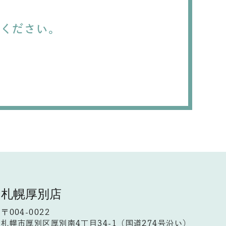
談ください。
札幌厚別店
〒004-0022
札幌市厚別区厚別南4丁目34-1（国道274号沿い）