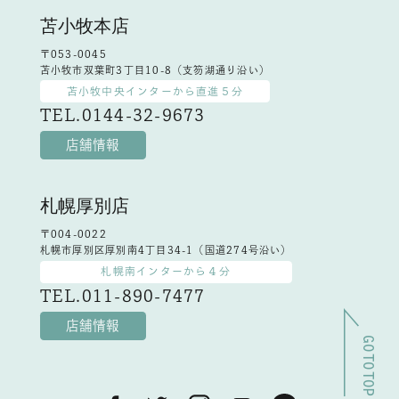
苫小牧本店
〒053-0045
苫小牧市双葉町3丁目10-8（支笏湖通り沿い）
苫小牧中央インターから直進５分
TEL.0144-32-9673
店舗情報
札幌厚別店
〒004-0022
札幌市厚別区厚別南4丁目34-1（国道274号沿い）
札幌南インターから４分
TEL.011-890-7477
店舗情報
GO TO TOP