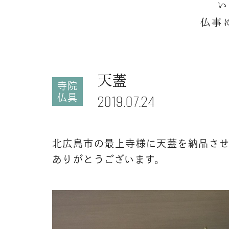
い
仏事
天蓋
寺院
仏具
2019.07.24
北広島市の最上寺様に天蓋を納品さ
ありがとうございます。